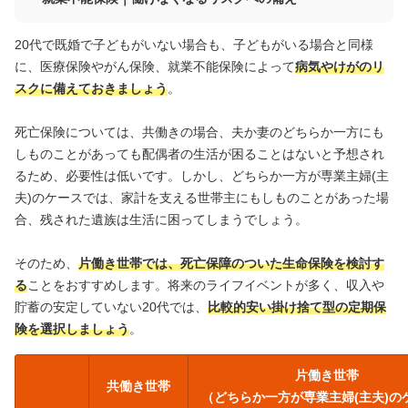
20代で既婚で子どもがいない場合も、子どもがいる場合と同様
に、医療保険やがん保険、就業不能保険によって
病気やけがのリ
スクに備えておきましょう
。
死亡保険については、共働きの場合、夫か妻のどちらか一方にも
しものことがあっても配偶者の生活が困ることはないと予想され
るため、必要性は低いです。しかし、どちらか一方が専業主婦(主
夫)のケースでは、家計を支える世帯主にもしものことがあった場
合、残された遺族は生活に困ってしまうでしょう。
そのため、
片働き世帯では、死亡保障のついた生命保険を検討す
る
ことをおすすめします。将来のライフイベントが多く、収入や
貯蓄の安定していない20代では、
比較的安い掛け捨て型の定期保
険を選択しましょう
。
片働き世帯
共働き世帯
（どちらか一方が専業主婦(主夫)の