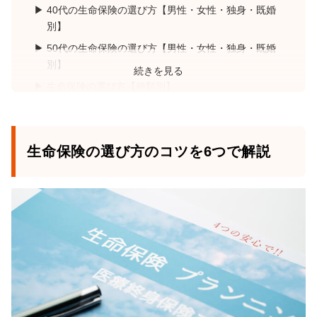
40代の生命保険の選び方【男性・女性・独身・既婚
別】
50代の生命保険の選び方【男性・女性・独身・既婚
別】
続きを見る
生命保険の選び方【種類別】
生命保険を選ぶ前の注意点
生命保険は保険のプロに相談するのがおすすめ！人
気の保険相談窓口3選
生命保険の選び方のコツを6つで解説
まとめ：生命保険の選び方で注意すべきことは、正
しいシミュレーションを作ること！