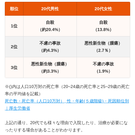
順位
20代男性
20代女性
自殺
自殺
1位
（約20.4%）
（13.8%）
不慮の事故
悪性新生物（腫瘍）
2位
（約4.3%）
（2.7％）
悪性新生物（腫瘍）
不慮の事故
3位
（約3.3%）
（1.9%）
※()内は人口10万対の死亡率（20~24歳の死亡率と25~29歳の死亡
率の平均値を記載）
死亡数・死亡率（人口10万対）, 性・年齢(５歳階級)・死因順位別
｜厚生労働省
上記の通り、20代でも様々な理由で入院したり、治療が必要にな
ったりする場合があることがわかります。