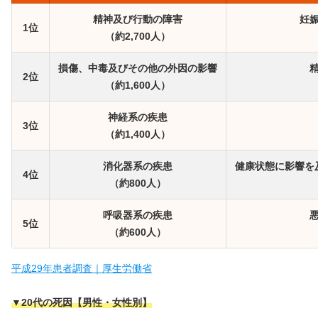
精神及び行動の障害
妊
1位
（約2,700人）
損傷、中毒及びその他の外因の影響
2位
（約1,600人）
神経系の疾患
3位
（約1,400人）
消化器系の疾患
健康状態に影響を
4位
（約800人）
呼吸器系の疾患
5位
（約600人）
平成29年患者調査｜厚生労働省
▼20代の死因【男性・女性別】